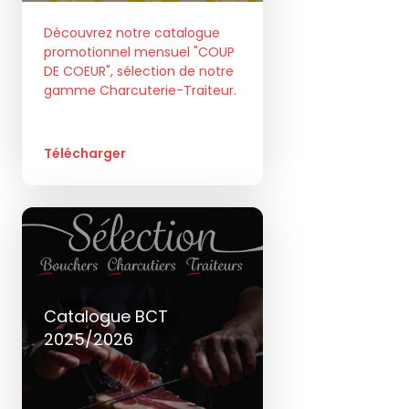
Découvrez notre catalogue
promotionnel mensuel "COUP
DE COEUR", sélection de notre
gamme Charcuterie-Traiteur.
Télécharger
Tél
+33 2 30 21 01 21
E-mail
contact@teamouestdistralis.fr
Catalogue BCT
2025/2026