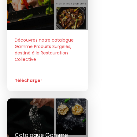
Découvrez notre catalogue
Gamme Produits Surgelés,
destiné à la Restauration
Collective
Télécharger
Catalogue Gamme