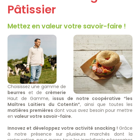
Pâtissier
Artisan Boucher-Charcutier-Traiteur
Artisan Boulanger-Pâtissier
Artisan Crémier-Fromager
Mettez en valeur votre savoir-faire !
Magasin de proximité
Restaurateur
Collectivité
Catalogues
Nos engagement RSE
Nous rejoindre
Choisissez une gamme de
beurres
et de
crèmerie
Travailler ensemble
Haut de Gamme,
issus de notre coopérative “les
Nos offres d'emplois
Maîtres Laitiers du Cotentin”
, ainsi que toutes les
matières premières
dont vous avez besoin pour mettre
Contact
en
valeur votre savoir-faire.
Innovez et développez votre activité snacking !
Grâce
à notre présence sur plusieurs marchés dont la
restauration, nous avons tous les ingrédients nécessaires