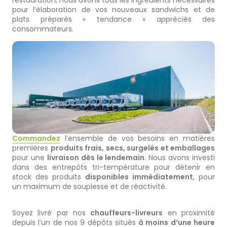
pour l’élaboration de vos nouveaux sandwichs et de
plats préparés « tendance » appréciés des
consommateurs.
Tél
+33 2 30 21 01 21
E-mail
contact@teamouestdistralis.fr
Commandez
l’ensemble de vos besoins en matières
premières
produits frais, secs, surgelés et emballages
pour une
livraison dès le lendemain
. Nous avons investi
dans des entrepôts tri-température pour détenir en
stock des produits
disponibles immédiatement
, pour
un maximum de souplesse et de réactivité.
Soyez livré par nos
chauffeurs-livreurs
en proximité
depuis l’un de nos 9 dépôts situés
à moins d’une heure