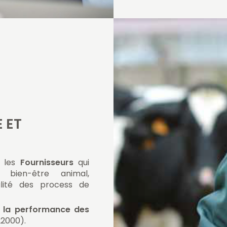
distralis.fr
 ET
t les
Fournisseurs
qui
 bien-être animal,
ualité des process de
t
la performance des
22000).