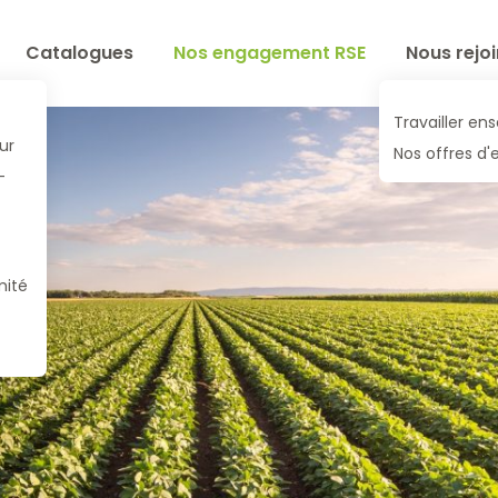
Catalogues
Nos engagement RSE
Nous rejo
Travailler e
ur
Nos offres d'
-
mité