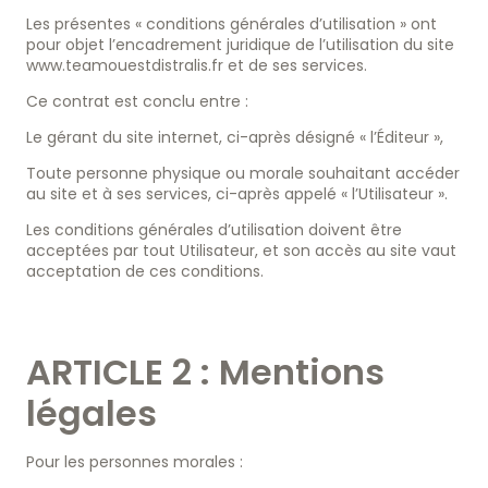
Les présentes « conditions générales d’utilisation » ont
Artisan Boucher-Charcutier-Traiteur
pour objet l’encadrement juridique de l’utilisation du site
Artisan Boulanger-Pâtissier
www.teamouestdistralis.fr et de ses services.
Artisan Crémier-Fromager
Ce contrat est conclu entre :
Magasin de proximité
Le gérant du site internet, ci-après désigné « l’Éditeur »,
Restaurateur
Collectivité
Toute personne physique ou morale souhaitant accéder
au site et à ses services, ci-après appelé « l’Utilisateur ».
Catalogues
Les conditions générales d’utilisation doivent être
acceptées par tout Utilisateur, et son accès au site vaut
Nos engagement RSE
acceptation de ces conditions.
Nous rejoindre
Travailler ensemble
Nos offres d'emplois
ARTICLE 2 : Mentions
légales
Contact
Pour les personnes morales :