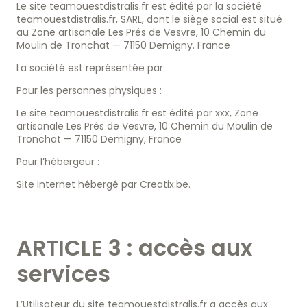
Le site teamouestdistralis.fr est édité par la société
teamouestdistralis.fr, SARL, dont le siège social est situé
au Zone artisanale Les Prés de Vesvre, 10 Chemin du
Moulin de Tronchat — 71150 Demigny. France
La société est représentée par
Pour les personnes physiques :
Le site teamouestdistralis.fr est édité par xxx, Zone
artisanale Les Prés de Vesvre, 10 Chemin du Moulin de
Tél
+33 2 30 21 01 21
E-mail
Tronchat — 71150 Demigny, France
contact@teamouestdistralis.fr
Pour l’hébergeur :
Site internet hébergé par Creatix.be.
ARTICLE 3 : accès aux
services
L’Utilisateur du site teamouestdistralis.fr a accès aux