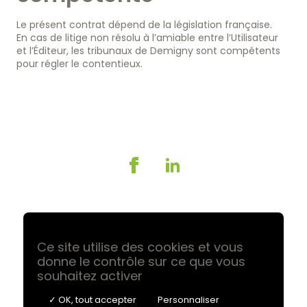
Le présent contrat dépend de la législation française.
En cas de litige non résolu à l’amiable entre l’Utilisateur
et l’Éditeur, les tribunaux de Demigny sont compétents
pour régler le contentieux.
Team Ouest Distralis -
3 Rue Ravalet – La Rivière, ZA Noyal Sud —
35530 Noyal-sur-Vilaine - France
Tél
+33 2 30 21 01 21
E-mail
contact@teamouestdistralis.fr
Ce site utilise des cookies et vous
donne le contrôle sur ce que vous
souhaitez activer
Conditions générales de vente
Conditions générales d'utilisation
✓ OK, tout accepter
Personnaliser