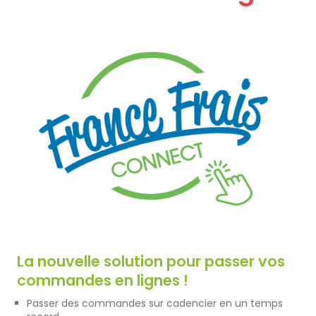
Artisan Boucher-Charcutier-Traiteur
Artisan Boulanger-Pâtissier
Artisan Crémier-Fromager
Magasin de proximité
Restaurateur
Collectivité
Catalogues
Nos engagement RSE
Nous rejoindre
Travailler ensemble
Nos offres d'emplois
La nouvelle solution pour passer vos
Contact
commandes en lignes !
Passer des commandes sur cadencier en un temps